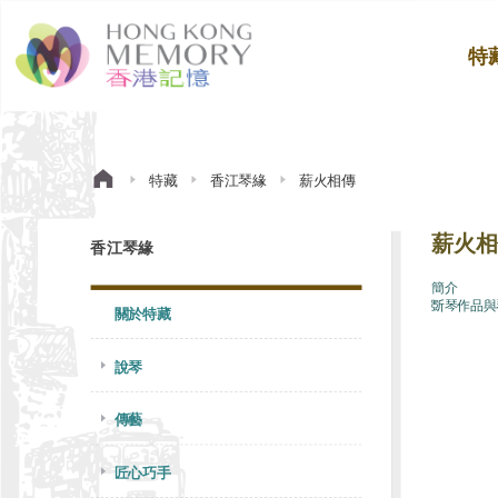
特
特藏
香江琴緣
薪火相傳
薪火相
香江琴緣
簡介
斲琴作品與
關於特藏
說琴
傳藝
匠心巧手