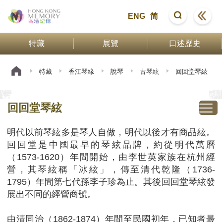
ENG
简
特藏
展覽
口述歷史
特藏
香江琴緣
說琴
古琴絃
回回堂琴絃
回回堂琴絃
明代以前琴絃多是琴人自做，明代以後才有商品絃。
回回堂是中國最早的琴絃品牌，約從明代萬曆
（1573-1620）年間開始，由李世英家族在杭州經
營，其琴絃稱「冰絃」，傳至清代乾隆（1736-
1795）年間第七代孫李子珍為止。其後回回堂琴絃發
展出不同的經營商號。
由清同治（1862-1874）年間至民國初年，已知者最