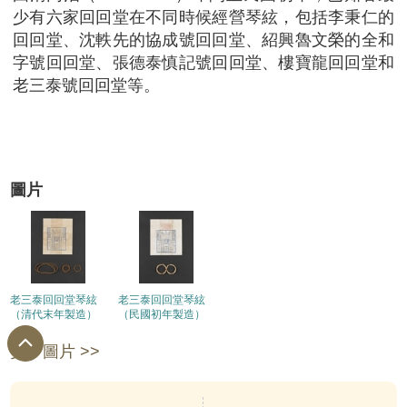
少有六家回回堂在不同時候經營琴絃，包括李秉仁的
回回堂、沈軼先的協成號回回堂、紹興魯文榮的全和
字號回回堂、張德泰慎記號回回堂、樓寶龍回回堂和
老三泰號回回堂等。
圖片
老三泰回回堂琴絃
老三泰回回堂琴絃
（清代末年製造）
（民國初年製造）
更多圖片 >>